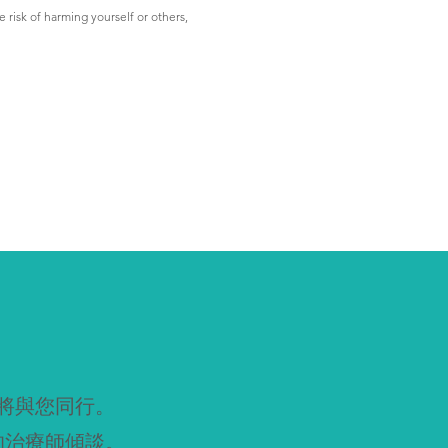
isk of harming yourself or others, 
將與您同行。
的治療師傾談。