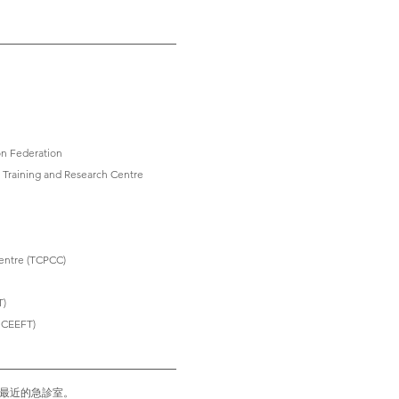
 Federation
ining and Research Centre
ntre (TCPCC)
)
ICEEFT)
往最近的急診室。