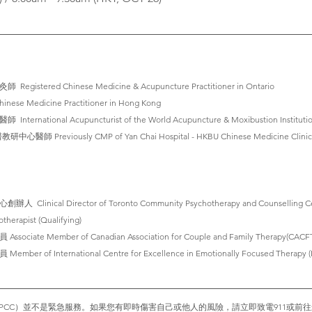
ered Chinese Medicine & Acupuncture Practitioner in Ontario
se Medicine Practitioner in Hong Kong
tional Acupuncturist of the World Acupuncture & Moxibustion Institution
eviously CMP of Yan Chai Hospital - HKBU Chinese Medicine Clinic Tra
ical Director of Toronto Community Psychotherapy and Counselling Ce
erapist (Qualifying)
e Member of Canadian Association for Couple and Family Therapy(CACFT
 International Centre for Excellence in Emotionally Focused Therapy (
PCC）並不是緊急服務。如果您有即時傷害自己或他人的風險，請立即致電911或前