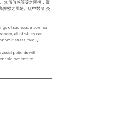
力、無價值感等等之困擾，嚴
高抑鬱之風險。從中醫/針灸
ings of sadness, insomnia 
ssness, all of which can 
onomic stress, family 
ssist patients with 
nable patients to 